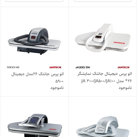
اتو پرس دیجیتال جانتک نمایشگر
اتو پرس جانتک ۲۶مدل دیجیتال
26* مدل JA 300/JA500/JA100
۵۹۰۰
ناموجود
ناموجود