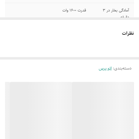
آمادگی بخار در 3
قدرت 1600 وات
دقیقه
سطح بخار از بالا
سایز 26 اینچ
نظرات
فیلتر دارد
نمایشگر دیجیتال دارد
مخزن آب 800 سی
جنس کفه فلز
سی
دسته‌بندی
:
اتو پرس
تقویت کننده بخار تا
قدرت پرس 50 کیلوگرم
30 درصد
جنس صفحه بالا
نمایشگر لمسی دارد
تفلون