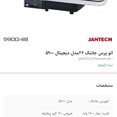
اتو پرس جانتک ۲۶مدل دیجیتال ۵۹۰۰
JANTECH Premium 5900
برند:
ژانومه
مشخصات
اتوپرس جانتک
مدل 5900
قدرت بخار 1600 وات
خروجی 120 گرم بردقیقه