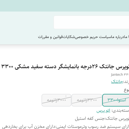
ما
درباره ما
سیاست حریم خصوصی
شکایات
قوانین و مقررات
رس جانتک 26درجه بانمایشگر دسته سفید مشکی 3300
Jantech ۳۳
ند:
جانتک
وع
اسنوا۳۳۰۰
۳۳۰۰ژانومه
۳۰۰۰ٰٰژانومه
ته‌بندی
:
اتو پرس
وپرس جانتک
:
جنس کفه استیل
رای سیستم ضد رسوب وترموستات ایمنی
:
دارای مخزن آب برای بخاردهی