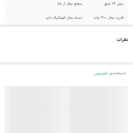
سایز 26 اینچ
سطح بخار از بالا
قدرت بخار 1600 وات
دسته بخار اتوماتیک دارد
خروجی بخار 90 گرم
آمادگی بخار در مدت زمان 3 دقیقه
در دقیقه
نظرات
حجم مخزن آب 800
قدرت پرس 50 کیلوگرم
سی سی
جنس صفحه بالا
فیلتر ندارد
دسته‌بندی
:
اتو پرس
تفلون
نمایشگر ندارد
شاسی بخار دارد