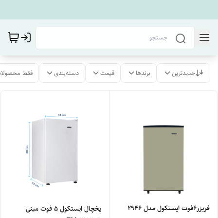
جدیدترین
برندها
قیمت
دسته‌بندی
فقط محصولات
فریزر۶فوت ایستکول مدل 2946
یخچال ایستکول ۵ فوت مینی