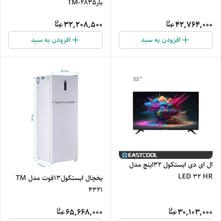
بارTM-2835
32,208,500
42,764,000
افزودن به سبد
افزودن به سبد
ال ای دی ایستکول 32اینچ مدل
LED 32 HR
یخچال ایستکول13فوت مدل TM
4321
65,668,000
30,103,000