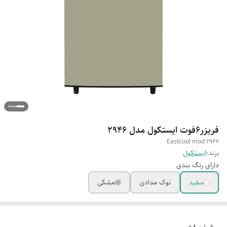
فریزر۶فوت ایستکول مدل 2946
Eastcool mod 2946
برند:
ایستکول
دارای رنگ بندی
سفید
نوک مدادی
مشکی