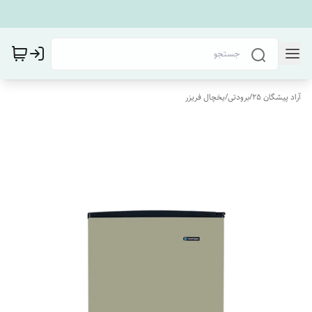
آراد پیشگان 25
/
برودتی
/
یخچال فریزر