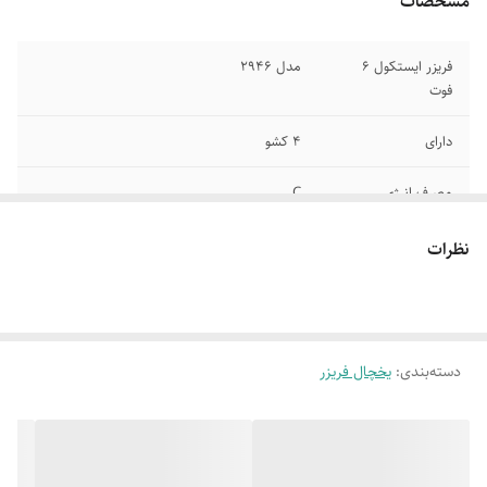
مشخصات
فریزر ایستکول 6
مدل 2946
فوت
دارای
4 کشو
مصرف انرژی
C
اواپراتور
معمولی
نظرات
دستگیره
مخفی
جایخی
ندارد
دسته‌بندی
:
یخچال فریزر
گازمبرد
R600a