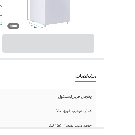
حج
سی
گر
نم
ابعا
مشخصات
یخچال فریزرایستکول
دارای دودرب فریزر بالا
حجم مفید یخچال 155 لیتر