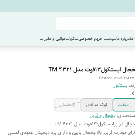
ما
درباره ما
سیاست حریم خصوصی
شکایات
قوانین و مقررات
چال ایستکول13فوت مدل TM 4321
Eastcool modl TM 43
ند:
ایستکول
نگ
سفید
نوک مدادی
مشکی
ته‌بندی
:
یخچال و فریزر
چال فریزرایستکول
:
13فوت مدل TM 4321
رای دودرب فریزر بالا
:
یخچال پایین و دارای برد دیجیتال عمودی لمسی