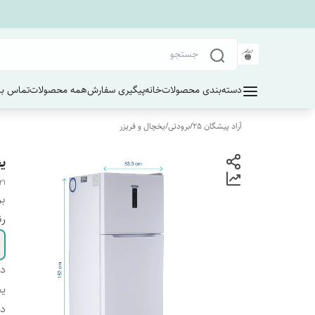
دسته‌بندی محصولات
خانه
پیگیری سفارش
همه محصولات
تماس با 
آراد پیشگان 25
/
برودتی
/
یخچال و فریزر
یخ
21
بر
ر
دس
یخ
دا