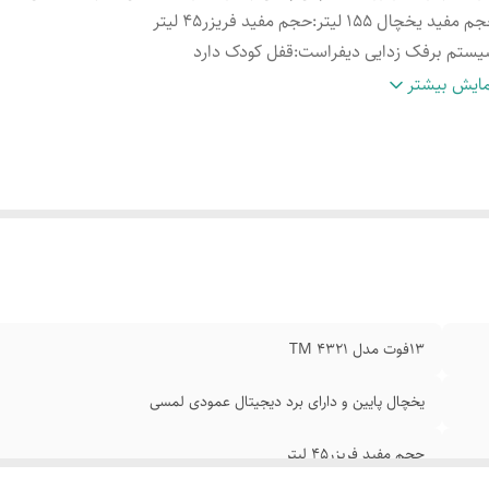
م مفید یخچال 155 لیتر
:
حجم مفید فریزر45 لیتر
ستم برفک زدایی دیفراست
:
قفل کودک دارد
ید انرژی A
:
کلاس آب و هوایی معتدل
ایش بیشتر
د خالص 152×57.6×53.3سانتی متر
:
وزن خالص 43/5 کیلوگرم
13فوت مدل TM 4321
یخچال پایین و دارای برد دیجیتال عمودی لمسی
حجم مفید فریزر45 لیتر