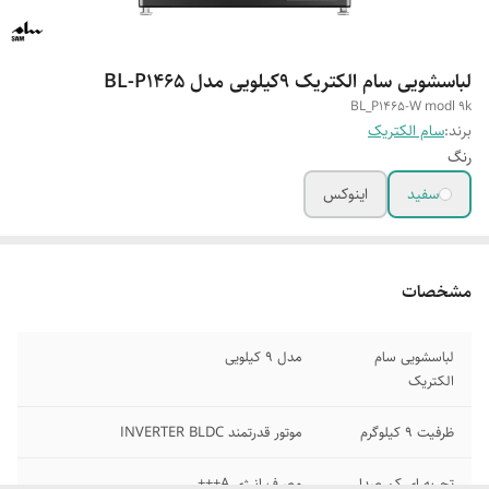
لباسشویی سام الکتریک ۹کیلویی مدل BL-P1465
BL_P1465-W modl 9k
برند:
سام الکتریک
رنگ
سفید
اینوکس
مشخصات
لباسشویی سام
مدل 9 کیلویی
الکتریک
ظرفیت 9 کیلوگرم
موتور قدرتمند INVERTER BLDC
تجربه ای کم صدا
مصرف انرژی A+++