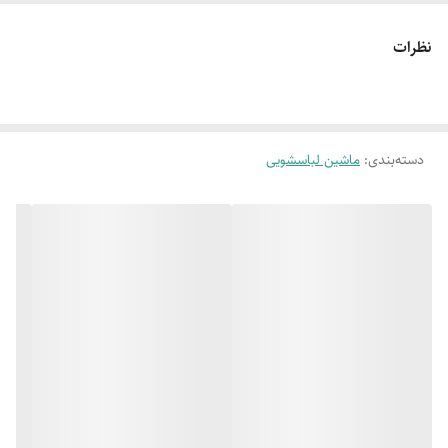
وبدون لرزش
نظرات
دارای 14 برنامه
نمایشگر LED لمسی
شست و شو
دارای قفل کودک
دارای سیستم عیب یابی هوشمند
دسته‌بندی
:
ماشین لباسشویی