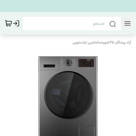
آراد پیشگان 25
/
شوینده
/
ماشین لباسشویی