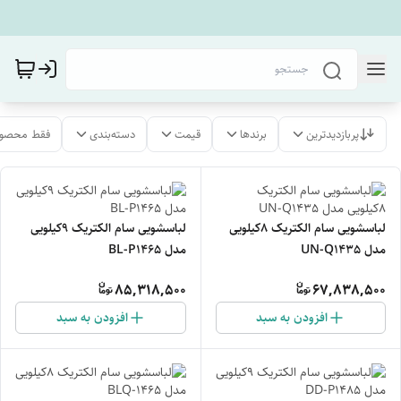
پربازدیدترین
برندها
قیمت
دسته‌بندی
فقط محصول
لباسشویی سام الکتریک ۸کیلویی
لباسشویی سام الکتریک ۹کیلویی
مدل UN-Q1435
مدل BL-P1465
85,318,500
67,838,500
افزودن به سبد
افزودن به سبد