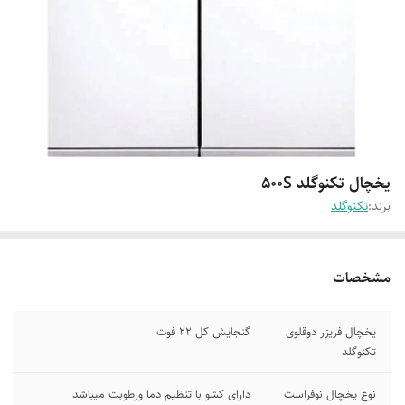
یخچال تکنوگلد 500S
برند:
تکنوگلد
مشخصات
یخچال فریزر دوقلوی
گنجایش کل 22 فوت
تکنوگلد
نوع یخچال نوفراست
دارای کشو با تنظیم دما ورطوبت میباشد