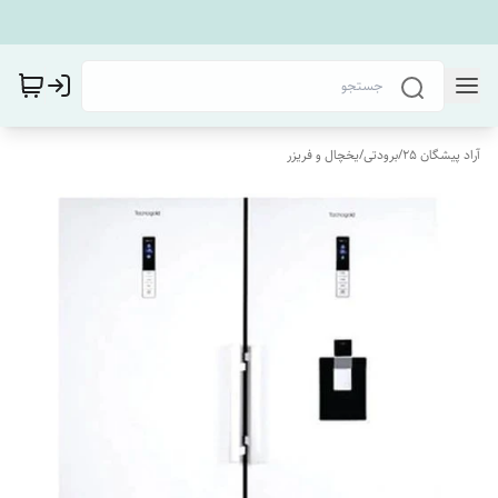
آراد پیشگان 25
/
برودتی
/
یخچال و فریزر