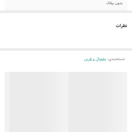
بدون برفک
صفحه نمایشگر دارد
سیستم مجهز به گردش هوای داخلی
نظرات
نمودارمصرف انرژی A
یخساز نیمه اتومات منبع آب
فیلتر تصقیه آب دارد
قفل کودک دارد
دسته‌بندی
:
یخچال و فریزر