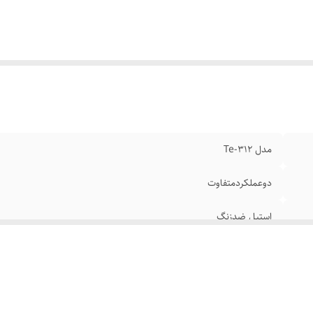
رای محفظه خروج مستقیم
:
2 لیتری وجداشونده
جهزبه سیستم
:
آبگیری فوق العاده تا80 درصد
مدل Te-312
دوعملکردمتفاوت
استیل ضدزنگ
800 وات
استیل ضدزنگ