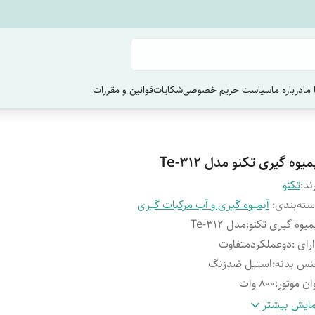
ما
درباره ما
سیاست حریم خصوصی
شکایات
قوانین و مقررات
میوه گیری تکنو مدل Te-312
ند:
تکنو
ته‌بندی
:
آبمیوه گیری و آب مرکبات گیری
میوه گیری تکنو
:
مدل Te-312
رای
:
دوعملکردمتفاوت
نس بدنه
:
استیل ضدزنگ
ان موتور
:
800 وات
هزبه تیغه وفیلتر
:
استیل ضدزنگ
ایش بیشتر