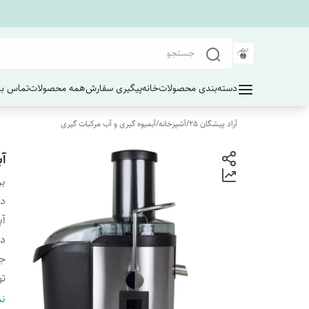
دسته‌بندی محصولات
خانه
پیگیری سفارش
همه محصولات
تماس با 
آراد پیشگان 25
/
آشپزخانه
/
آبمیوه گیری و آب مرکبات گیری
آب
بر
دس
آب
دا
ج
تو
مج
نم