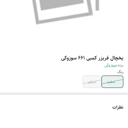
یخچال فریزر کمبی 661 سوزوکی
برند:
سوزوکی
رنگ
سفید
سیلور
نظرات