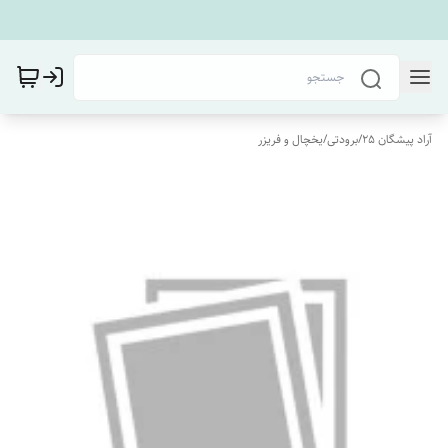
آراد پیشگان 25
/
برودتی
/
یخچال و فریزر