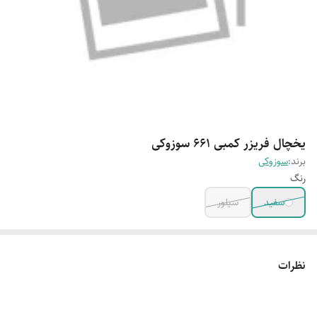
یخچال فریزر کمبی 661 سوزوکی
برند:
سوزوکی
رنگ
سفید
سیلور
نظرات