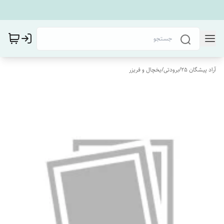
آراد پیشگان 25
/
برودتی
/
یخچال و فریزر