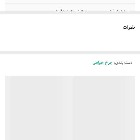
سرعت دوخت
500 دوخت در دقیقه
عرض دوخت
5 میلی متر
نظرات
طول دوخت
4 میلیمتر
قابلیت دوخت
توپر
دسته‌بندی
:
چرخ خیاطی
توانایی
ژرسه دوزی و لبه دوزی
سیستم قاب ماکو
تمام دور
قابلیت نصب انواع
9 ال 18 برای انواع پارچه و دوخت
سایز سوزن