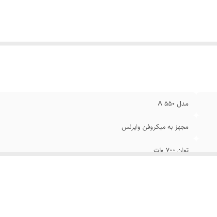
مدل 550 A
مجهز به میکروفن وایرلس
توان 700 وات