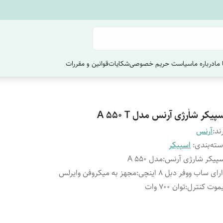
ما
درباره ما
سیاست حریم خصوصی
شکایات
قوانین و مقررات
پیکر شاٰرژی آرنس مدل A 550 T
ند:
آرنس
ته‌بندی
:
اسپیکر
پیکر شارژی آرنس
:
مدل 550 A
رای ساب ووفر دبل 8 اینچی
:
مجهز به میکروفن وایرلس
موت کنترل
:
توان 700 وات