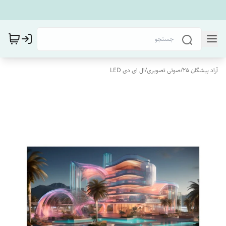
آراد پیشگان 25
/
صوتی تصویری
/
ال ای دی LED