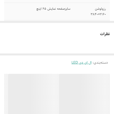
رزولوشن
سایزصفحه نمایش 65 اینچ
2160×3840
ظرفیت حافظه داخلی
16 گیگابایت
نظرات
دارای گیرنده دیجیتال
پردازنده چهارهسته ای
داخلی DVB-T2
تعداد بلندگوها
2 عدد
دسته‌بندی
:
ال ای دی LED
نسبت تصویر
16:9
توان کلی خروجی
20 وات
صدا