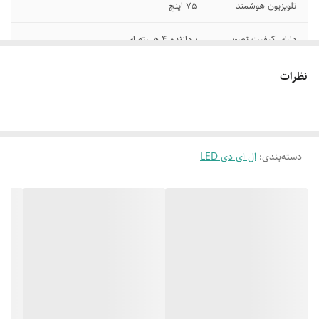
تلویزیون هوشمند
75 اینچ
دارای کیفیت تصویر
پردازنده 4 هسته ای
4K ULTRA HD
نظرات
سیستم عامل
اندروید 11
حافظه داخلی
16 گیگابایت
رم 2 گیگا بایت
مجهزبه ریموت کنترل
دسته‌بندی
:
ال ای دی LED
صفحه بدون فریم و
پنل IPSباکیفیت تصویرHDR
فوق باریک
دارای اتصال به
پنل IPSباکیفیت تصویر HDR
بلوتوث و وای فای