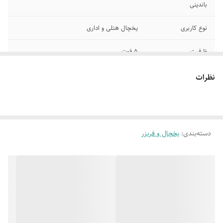
باندینی
نوع کاربری
یخچال هتلی و اداری
ظرفیت
5 فوت
برفک زدایی دستی
دارای جایخی
نظرات
فاقد آبسردکن و درب
کندانسور آشکار
باز
دسته‌بندی
:
یخچال و فریزر