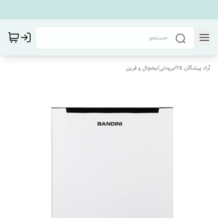
آراد پیشگان 25
/
برودتی
/
یخچال و فریزر