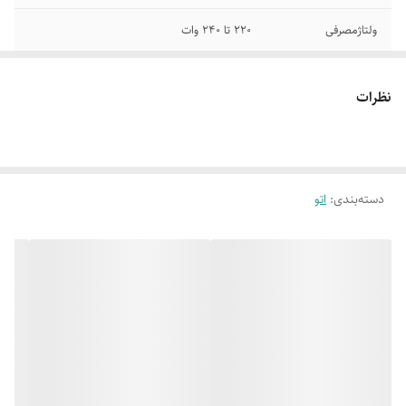
ولتاژمصرفی
220 تا 240 وات
دارای 4 تنظیم
دارای کفی با پوشش سرامیکی
پیشفرض براساس
نظرات
نوع پارچه
مجهز به پنل کاربری
دارای قابلیت بخاردهی عمومی
لمسی
دسته‌بندی
:
اتو
خروج بخار یکنواخت
ظرفیت مخزن آب 350 میلی لیتر
برابر 30 گرم بر دقیقه
دارای قابلیت پاکسازی
دارای پرتاب بخار قدرتمند
رسوبات داخلی