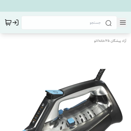
آراد پیشگان 25
/
خانه
/
اتو