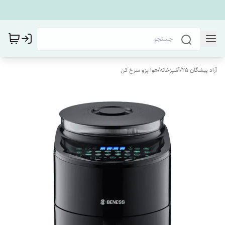
آراد پیشگان 25
/
آشپزخانه
/
هوا پزو سرخ کن