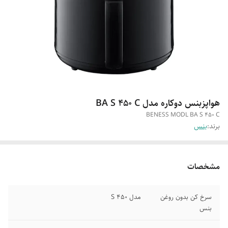
هواپزبنس دوکاره مدل BA S 450 C
BENESS MODL BA S 450 C
برند:
بنس
مشخصات
سرخ کن بدون روغن
مدل 450 S
بنس