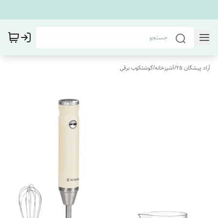
آراد پیشگان 25
/
آشپزخانه
/
گوشتکوب برقی