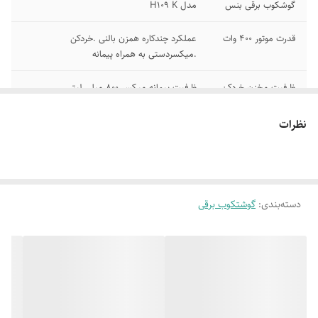
گوشکوب برقی بنس
مدل H109 K
قدرت موتور 400 وات
عملکرد چندکاره همزن بالنی .خردکن
.میکسردستی به همراه پیمانه
ظرفیت مخزن خردکن
ظرفیت پیمانه میکسر 800 میلی لیتر
160 میلی لیتر
نظرات
دارای 8 تنظیم
صدا در حالت کارکرد 80 دسی بل
سرعت دکمه ای
دارای میکرو سوییچ
جداسازی آسان قطعات
ایمنی
دسته‌بندی
:
گوشتکوب برقی
جنس تیغه ها استیل
قطعات بدون BPA
ضد زنگ
ابعاد
380×300×430
پایه های ضدلغزش
مناسب برای انواع مواد غذایی سالادو دسرها