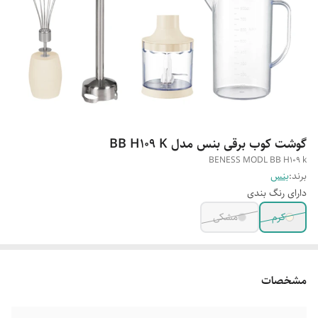
گوشت کوب برقی بنس مدل BB H109 K
BENESS MODL BB H109 k
برند:
بنس
دارای رنگ بندی
کرم
مشکی
مشخصات