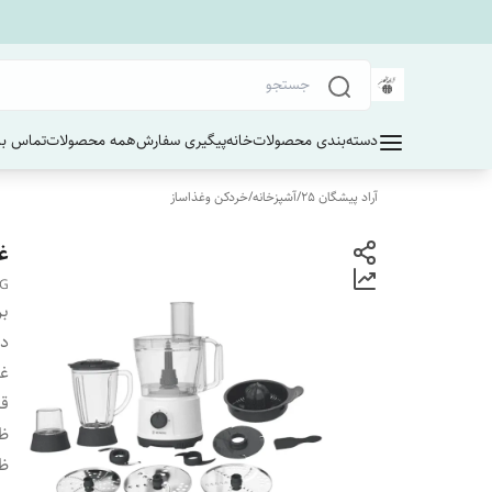
دسته‌بندی محصولات
خانه
پیگیری سفارش
همه محصولات
تماس با 
آراد پیشگان 25
/
آشپزخانه
/
خردکن وغذاساز
غذ
 G
بر
دس
غذ
قدر
ظر
ظرف