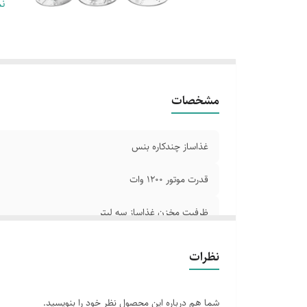
تی
نم
جد
مشخصات
غذاساز چندکاره بنس
قدرت موتور 1200 وات
ظرفیت مخزن غذاساز سه لیتر
ظرفیت آسیاب 600 میلی لیتر
نظرات
تیغه ها و رنده های استیل ضدزنگ
شما هم درباره این محصول نظر خود را بنویسید.