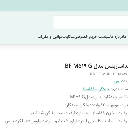
ما
درباره ما
سیاست حریم خصوصی
شکایات
قوانین و مقررات
اسازبنس مدل BF M519 G
BENESS MODL BF M 519
ند:
بنس
ته‌بندی
:
خردکن وغذاساز
اساز چندکاره بنس
:
مدلM159 G
ت موتور 1200 وات
:
عملکرد چندکاره
فیت مخزن غذاساز سه لیتر
:
ظرفیت مخلوط کن 1.5 لیتر
یت آسیاب 600 میلی لیتر
:
دارای 2 تنظیم سرعت ولومی+عملکرد پالس