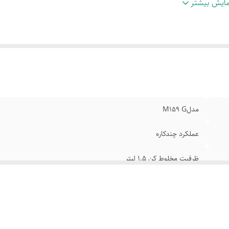
غه ها و رنده های استیل ضدزنگ
:
پایه های ضدلغزش
ایش بیشتر
اسازی آسان قطعات
:
ابعاد450×280×260
مدلM159 G
عملکرد چندکاره
ظرفیت مخلوط کن 1.5 لیتر
دارای 2 تنظیم سرعت ولومی+عملکرد پالس
پایه های ضدلغزش