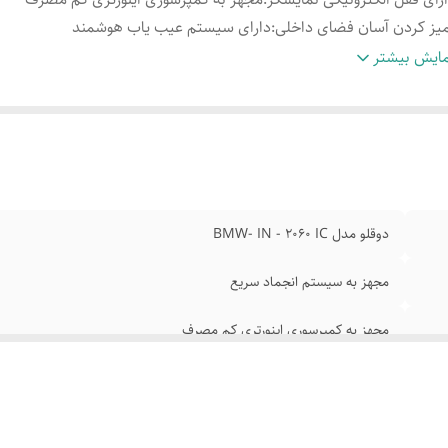
یز کردن آسان فضای داخلی
:
دارای سیستم عیب یاب هوشمند
هز به سیستم خنک سازی سریع
:
سیستم کنترل هوشمند مجهز به نمایشگر D
ایش بیشتر
گ اخطار جهت اعلام بازماندن درب و
استفاده از فن موتورهای بی صدا
اهش دما
:
راندمان بالا
دوقلو مدل BMW- IN - 2060 IC
مجهز به سیستم انجماد سریع
مجهز به کمپرسوری اینورتری کم مصرف
دارای سیستم عیب یاب هوشمند
سیستم کنترل هوشمند مجهز به نمایشگر LED