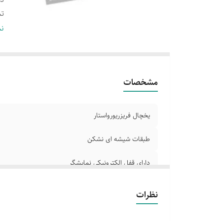
تم
مج
نم
زن
ک
مشخصات
یخچال فریزریورواستار
طبقات شیشه ای نشکن
دارای قفل الکترونیکی نمایشگر
تمیز کردن آسان فضای داخلی
نظرات
مجهز به سیستم خنک سازی سریع