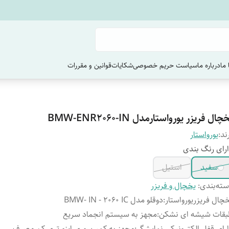
ما
درباره ما
سیاست حریم خصوصی
شکایات
قوانین و مقررات
چال فریزر یورواستارمدل BMW-ENR2060-IN
ند:
یورواستار
رای رنگ بندی
سفید
استیل
ته‌بندی
:
یخچال و فریزر
چال فریزریورواستار
:
دوقلو مدل BMW- IN - 2060 IC
بقات شیشه ای نشکن
:
مجهز به سیستم انجماد سریع
رای قفل الکترونیکی نمایشگر
:
مجهز به کمپرسوری اینورتری کم مصرف