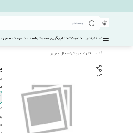
دسته‌بندی محصولات
خانه
پیگیری سفارش
همه محصولات
تماس با 
آراد پیشگان 25
/
برودتی
/
یخچال و فریزر
یخ
بر
دا
دس
یخ
ط
دا