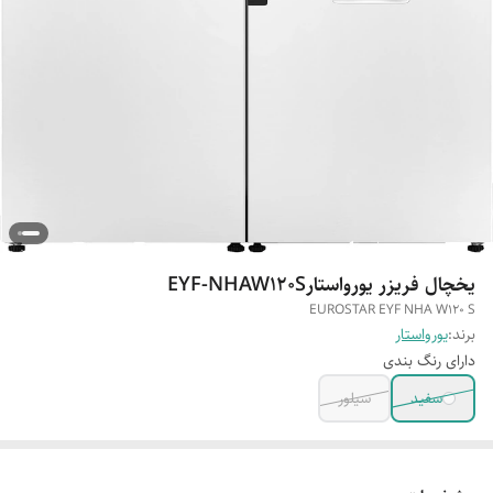
یخچال فریزر یورواستارEYF-NHAW120S
EUROSTAR EYF NHA W120 S
برند:
یورواستار
دارای رنگ بندی
سفید
سیلور