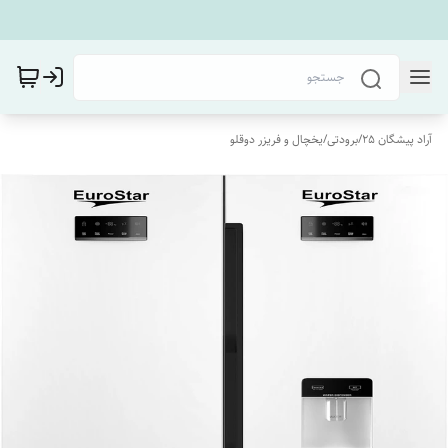
آراد پیشگان 25
/
برودتی
/
یخچال و فریزر دوقلو