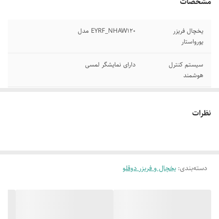
مشخصات
یخچال فریزر
EYRF_NHAW120 مدل
یورواستار
سیستم کنترل
دارای نمایشگر لمسی
هوشمند
پایه های قابل تنظیم
مجهز به کمپرسور کم مصرف
و چرخ دار
نظرات
دارای یخساز اتومات
موتور اینورتر دار
آبسردکن دار
آبریز دار
دسته‌بندی
:
یخچال و فریزر دوقلو
ابعاد 180 ×60×67
30 فوت