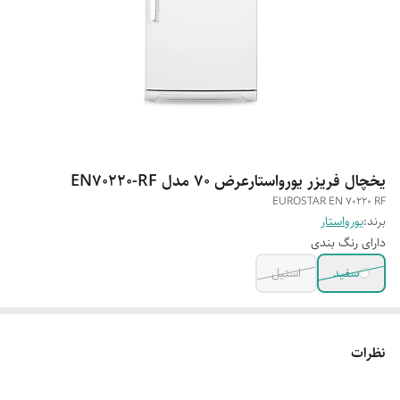
یخچال فریزر یورواستارعرض ۷۰ مدل EN70220-RF
EUROSTAR EN 70220 RF
برند:
یورواستار
دارای رنگ بندی
سفید
استیل
نظرات