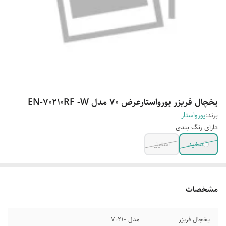
یخچال فریزر یورواستارعرض ۷۰ مدل EN-70210RF -W
برند:
یورواستار
دارای رنگ بندی
سفید
استیل
مشخصات
یخچال فریزر
مدل 70210