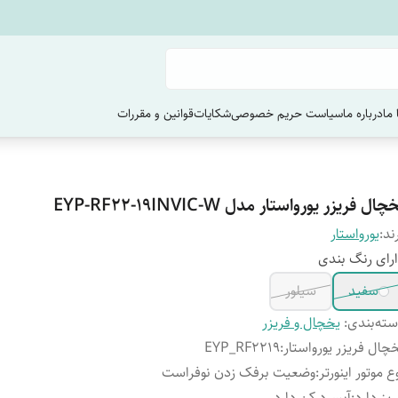
ما
درباره ما
سیاست حریم خصوصی
شکایات
قوانین و مقررات
چال فریزر یورواستار مدل EYP-RF22-19INVIC-W
ند:
یورواستار
رای رنگ بندی
سفید
سیلور
ته‌بندی
:
یخچال و فریزر
چال فریزر یورواستار
:
EYP_RF2219
ع موتور اینورتر
:
وضعیت برفک زدن نوفراست
ریز دارد
:
آبسرد کن دارد