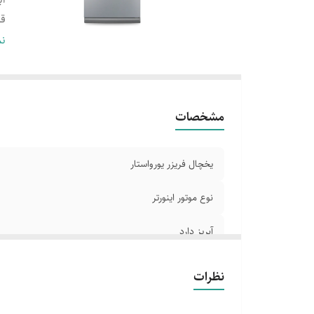
قف
دا
نم
ظر
دا
مشخصات
یخچال فریزر یورواستار
نوع موتور اینورتر
آبریز دارد
قفل کودک دارد
نظرات
دارای کشوی میوه و سبزیجات