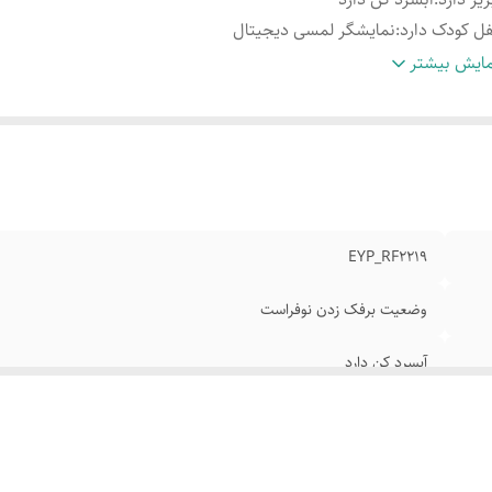
ل کودک دارد
:
نمایشگر لمسی دیجیتال
رای کشوی میوه و سبزیجات
:
دارنده محفظه نگهدارنده یخ
ایش بیشتر
فیت 22 فوت
:
ابعاد 195×66×65 سانتی متر
رای یخساز اتومات
:
حجم 307 لیتر
EYP_RF2219
وضعیت برفک زدن نوفراست
آبسرد کن دارد
نمایشگر لمسی دیجیتال
دارنده محفظه نگهدارنده یخ