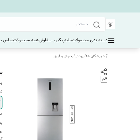
دسته‌بندی محصولات
خانه
پیگیری سفارش
همه محصولات
تماس با 
آراد پیشگان 25
/
برودتی
/
یخچال و فریزر
یخ
بر
دا
دس
یخ
نو
آب