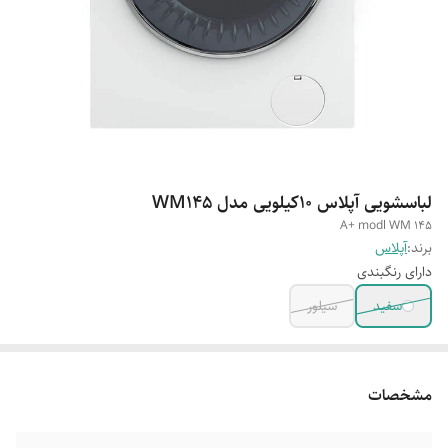
لباسشویی آپلاس ۱۰کیلویی مدل WM145
A+ modl WM 145
برند:
آپلاس
دارای رنگبندی
سفید
سیلور
مشخصات