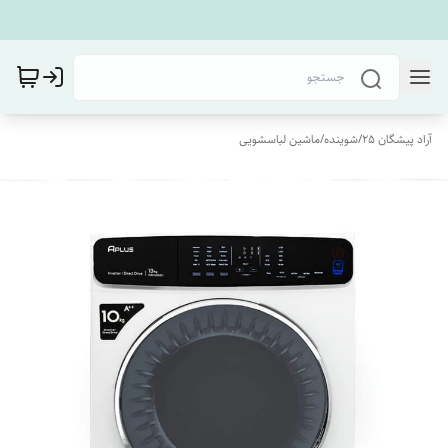
آراد پیشگان 25
/
شوینده
/
ماشین لباسشویی