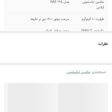
ماشین لباسشویی
مدل WM 145
آپلاس
ظرفیت 10 کیلوگرم
سرعت موتور 1400 دور بر دقیقه
تکنولوژی DIRECT
مجهز به قفل کودک
DRIVE
نظرات
تمام اتوماتیک
صفحه کلید لمسی
کم صدا و بدون
دارای برنامه های شستشوی اصلی و فرعی
لرزش
دسته‌بندی
:
ماشین لباسشویی
نمایشگر دیجیتال
خشک قوی و پرقدرت