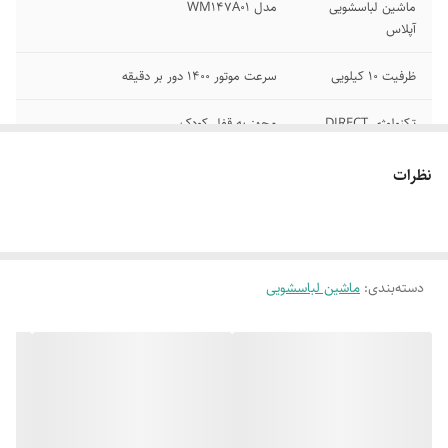
ماشین لباسشویی
مدل WM147A01
آپلاس
ظرفیت 10 کیلویی
سرعت موتور 1400 دور بر دقیقه
تکنولوژی DIRECT
مجهز به قفل کودک
DRIVE
نظرات
نمایشگر دیجیتال
کم صدا وبدون لرزش
لمسی
موتور پر قدرت
خشک کن قوی
دسته‌بندی
:
ماشین لباسشویی
برنامه های شستشوی
طراحی جدید
اصلی و فرعی
دارای صفحه کلید
تمام اتوماتیک
لمسی