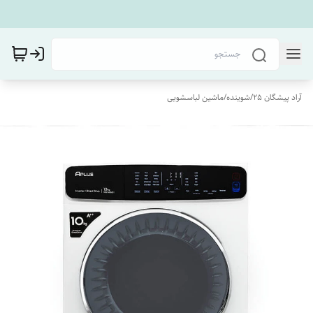
آراد پیشگان 25
/
شوینده
/
ماشین لباسشویی