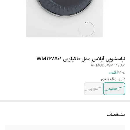
لباسشویی آپلاس مدل ۱۰کیلویی WM147A01
A+ MODL WM 147 A01
برند:
آپلاس
دارای رنگ بندی
سفید
سیلور
مشخصات