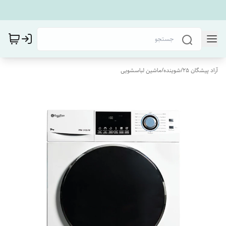
آراد پیشگان 25
/
شوینده
/
ماشین لباسشویی