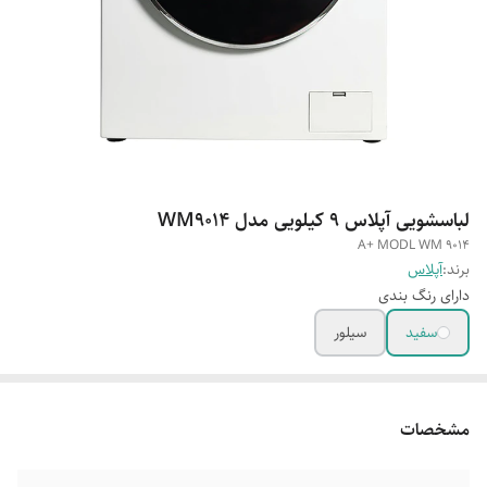
لباسشویی آپلاس ۹ کیلویی مدل WM9014
A+ MODL WM 9014
برند:
آپلاس
دارای رنگ بندی
سفید
سیلور
مشخصات