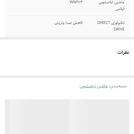
ماشین لباسشویی
WM914
آپلاس
تکنولوژی DIRECT
کاهش صدا ولرزش
DRIVE
15 برنامه های
سرعت موتور1400 دور بر دقیقه
شستشو
نظرات
مجهز به قفل کودک
تمام اتوماتیک
دارای برنامه
دارای برنامه ضد چروک
شستشوی اقتصادی
دسته‌بندی
:
ماشین لباسشویی
خشک کن قوی و پر
نمایشگر دیجیتال
قدرت