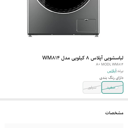
لباسشویی آپلاس 8 کیلویی مدل WM814
A+ MODL WM814
برند:
آپلاس
دارای رنگ بندی
سفید
سیلور
مشخصات