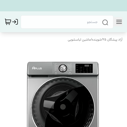
آراد پیشگان 25
/
شوینده
/
ماشین لباسشویی