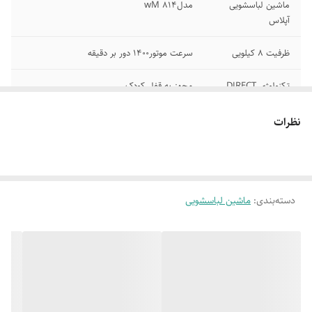
ماشین لباسشویی
مدلwM 814
آپلاس
ظرفیت 8 کیلویی
سرعت موتور1400 دور بر دقیقه
تکنولوژی DIRECT
مجهز به قفل کودک
DRIVE
نظرات
دارای برنامه های
کم صدا و بدون لرزش
شست و شوی اصلی
و فرعی
نمایشگر دیجیتال
خشک کن قوی و برنامه ضد چروک
دسته‌بندی
:
ماشین لباسشویی
لمسی
تمام اتومات
کم صدا و بدون لرزش