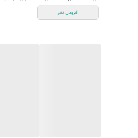
استانداردهای صوتی دالبی و دالبی دیجیتال
افزودن نظر
پردازنده چهارهسته