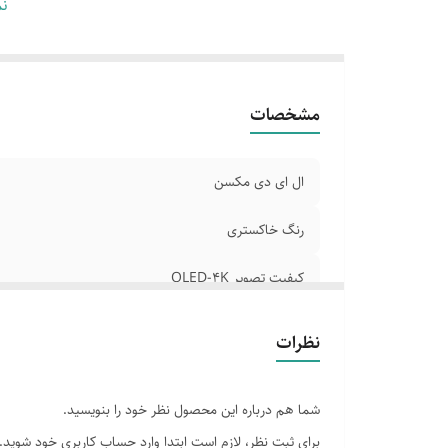
تو
نم
تع
اس
پر
مشخصات
ال ای دی مکسن
رنگ خاکستری
کیفیت تصویر QLED-4K
نسبت تصویر 16.9
نظرات
توان خروجی کل صدا 16 وات
شما هم درباره این محصول نظر خود را بنویسید.
تعداد بلندگو ها دوعدد
برای ثبت نظر، لازم است ابتدا وارد حساب کاربری خود شوید.