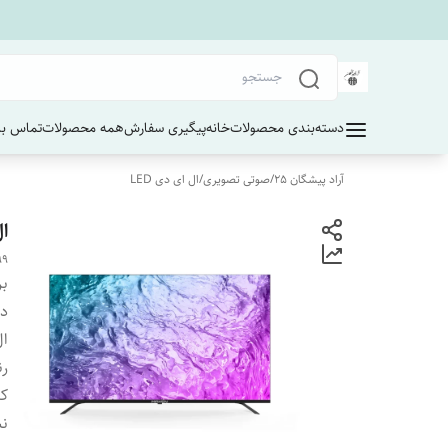
دسته‌بندی محصولات
خانه
پیگیری سفارش
همه محصولات
تماس با 
آراد پیشگان 25
/
صوتی تصویری
/
ال ای دی LED
ال 
99
بر
دس
ا
ر
کی
نس