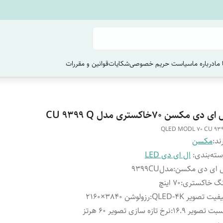
ما
درباره ما
سیاست حریم خصوصی
شکایات
قوانین و مقررات
ای دی مکسن ۷۰خاکستری مدل CU 9399 Q
QLED MODL 70 CU 93
ند:
مکسن
ته‌بندی
:
ال ای دی LED
ل ای دی مکسن
:
مدل9399CU
نگ خاکستری
:
70 اینچ
فیت تصویر QLED-4K
:
رزولوشن 3840×2160
بت تصویر 16.9
:
نرخ تازه سازی تصویر 60 هرتز