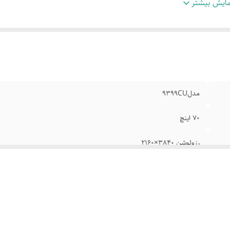
ان خروجی کل صدا 16 وات
:
سیستم صوتی دو کاناله
ایش بیشتر
داد بلندگو ها دوعدد
:
توان هر بلندگو 8 وات
تانداردهای صوتی دالبی و دالبی دیجیتال
:
سیستم عامل اندروید 11
دازنده چهارهسته
:
امکان screen mirroring
مدل9399CU
70 اینچ
رزولوشن 3840×2160
نرخ تازه سازی تصویر 60 هرتز
سیستم صوتی دو کاناله
توان هر بلندگو 8 وات