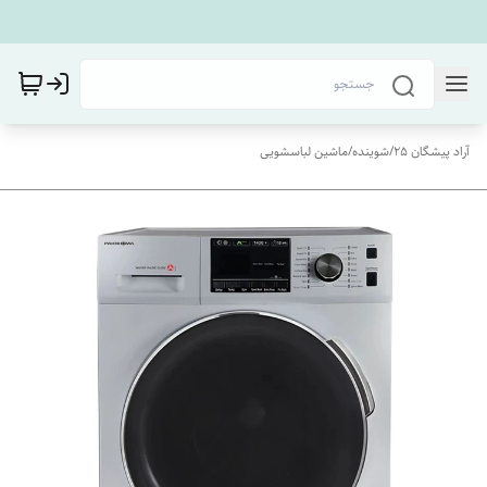
آراد پیشگان 25
/
شوینده
/
ماشین لباسشویی