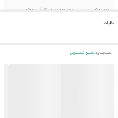
مجهز بموتور
مجهز به ورودی مستقل آب سردوگرم
اینورترBLDC
نظرات
قابلیت تاخیر در زمان
شستشو با قابلیت اتوکشی آسان
شستشوی برنامه
قابلیت تنظیم دمای
قابلیت تنظیم سرعت دور خشک کن
آب،TEMP
دسته‌بندی
:
ماشین لباسشویی
قابلیت شستشوی
ظرفیت دیگ 9کیلوگرم
البسه حجیم وضخیم
قابلیت اضافه یا کم
برنامه شستشوی سریع 15 دقیقه ای
کردن البسه نخی
وکتان