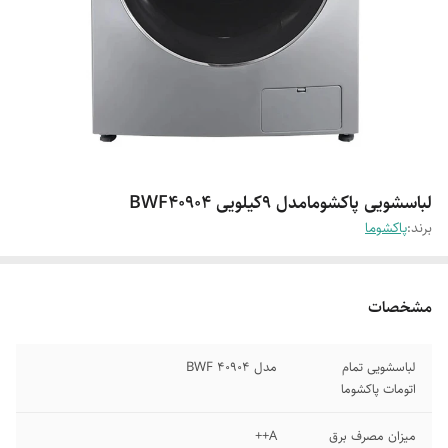
لباسشویی پاکشومامدل ۹کیلویی BWF40904
برند:
پاکشوما
مشخصات
لباسشویی تمام
مدل BWF 40904
اتومات پاکشوما
میزان مصرف برق
A++