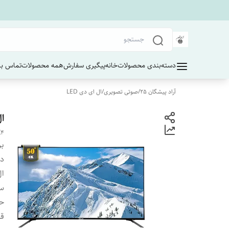
دسته‌بندی محصولات
خانه
پیگیری سفارش
همه محصولات
تماس با 
آراد پیشگان 25
/
صوتی تصویری
/
ال ای دی LED
ال
K4
بر
دس
ال
سا
حاف
قا