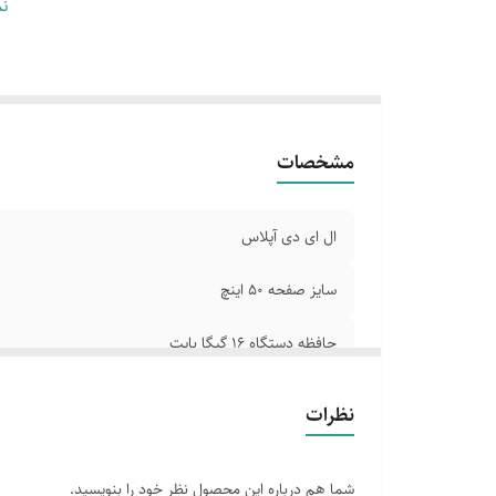
قا
نم
دا
کن
ور
مشخصات
ال ای دی آپلاس
سایز صفحه 50 اینچ
حافظه دستگاه 16 گیگا بایت
قابلیت اتصال به اینترنت وای فای و بلوتوث
نظرات
قابلیت ضبط برنامه روی فلش مموری
شما هم درباره این محصول نظر خود را بنویسید.