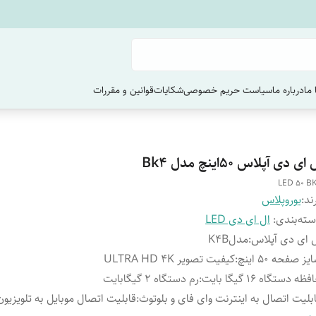
ما
درباره ما
سیاست حریم خصوصی
شکایات
قوانین و مقررات
 ای دی آپلاس ۵۰اینچ مدل Bk4
LED 50 B
ند:
یوروپلاس
ته‌بندی
:
ال ای دی LED
 ای دی آپلاس
:
مدلK4B
یز صفحه 50 اینچ
:
کیفیت تصویر ULTRA HD 4K
ظه دستگاه 16 گیگا بایت
:
رم دستگاه 2 گیگابایت
بلیت اتصال به اینترنت وای فای و بلوتوث
:
قابلیت اتصال موبایل به تلویزیون