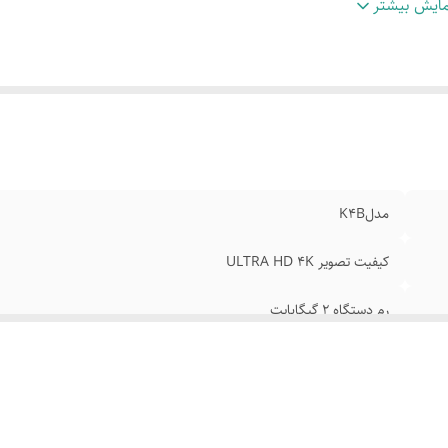
بلیت ضبط برنامه روی فلش مموری
:
فناوری HBBTV
ایش بیشتر
رای گیرنده دیجیتال داخلی DVB-T2
:
HDR 10
ترل موس دار
:
پشتیبانی از اندروید 11
ودی HDMI
:
ورودی USB
مدلK4B
کیفیت تصویر ULTRA HD 4K
رم دستگاه 2 گیگابایت
قابلیت اتصال موبایل به تلویزیون
فناوری HBBTV