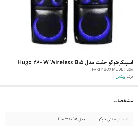
اسپیکرهوگو جفت مدل Hugo 280 W WireIess B15
PARTY BOX MODL Hugo
برند:
بیتس
مشخصات
اسپیکر جفتی هوگو
مدل B15/280 W