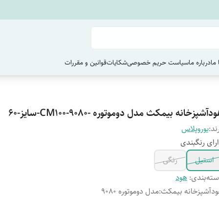
ما
درباره ما
سیاست حریم خصوصی
شکایات
قوانین و مقررات
دآشپزخانه بیمکث مدل دوموتوره -CM100-9080-سایز-60
ند:
یوروپلاس
رای رنگبندی
استیل
رنگی
ته‌بندی
:
هود
دآشپزخانه بیمکث
:
مدل دوموتوره 9080