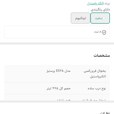
برند:
الکترواستیل
دارای رنگبندی
سفید
تیتانیوم
۱۸ماه
مشخصات
یخچال فریزرکمبی
مدل ES35 پرستیژ
الکترواستیل
نوع درب ساده
حجم کل 465 لیتر
نمودار مصرف انرژی
هوم باردارد
A+
نظرات