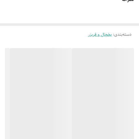
یخساز دستی
بدنه آنتی باکتریال
دستگیره مخفی
کندانسورمخفی
صفحه نمایش لمسی
سیستم مصرف اقتصادی
دسته‌بندی
:
یخچال و فریزر
جریان هوای خنک
سیستم کنترل الکترونیکی
چندگانه
سیستم سرمایش و
بدون برفک و نوفراست
انجماد سریع
سامانه کنترل
سیستم برودتی یکنواخت در تمامی طبقات
سرمایش الکترونیک
نوع کمپرسور اینورتر
وزن دستگاه 107.5
ACC ایتالیا