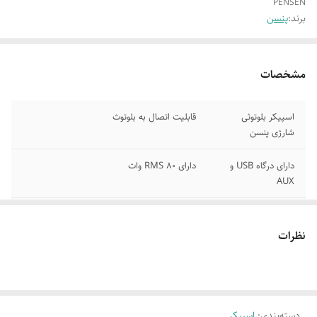
PENSEN
برند:
پنسن
مشخصات
اسپیکر بلوتوثی
قابلیت اتصال به بلوتوث
شارژی پنسن
دارای درگاه USB و
دارای RMS 80 وات
AUX
دارای ظرفیت باتری
دارای میکروفن وکنترل از راه دور
12 ولت /7.5 آمپر
نظرات
دارای رقص نور
دارای ضبط کننده صدا
دسته‌بندی
:
اسپیکر