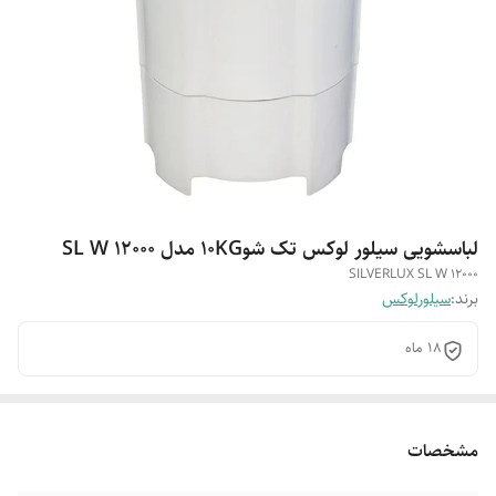
لباسشویی سیلور لوکس تک شو۱۰KG مدل SL W 12000
SILVERLUX SL W 12000
برند:
سیلورلوکس
18 ماه
مشخصات