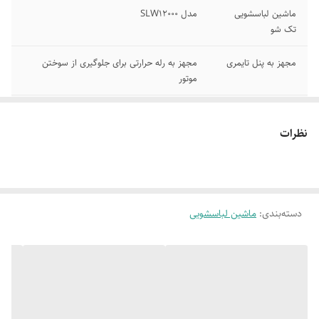
ماشین لباسشویی
مدل SLW12000
تک شو
مجهز به پنل تایمری
مجهز به رله حرارتی برای جلوگیری از سوختن
موتور
شستشوی عالی به
دارای پمپ تخلیه سوپاپ تخلیه وفیلتر پرزگیر
وسیله پروانه پرقدرت
نظرات
ساختار مدور مخزن
مناسب جهت شستشوی پتو وپرده
شستشو
برنامه های اصلی
برنامه های فرعی شستشوی قوی
دسته‌بندی
:
ماشین لباسشویی
شستشوی عادی