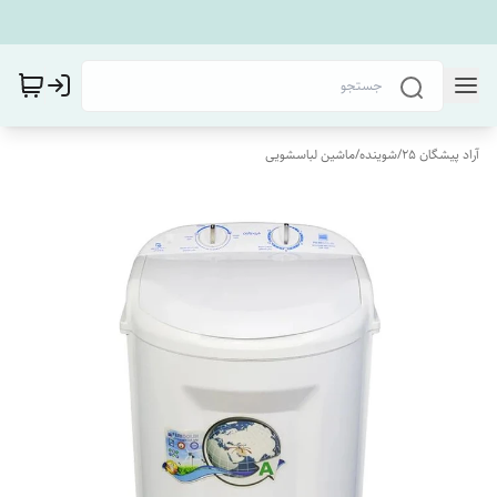
آراد پیشگان 25
/
شوینده
/
ماشین لباسشویی