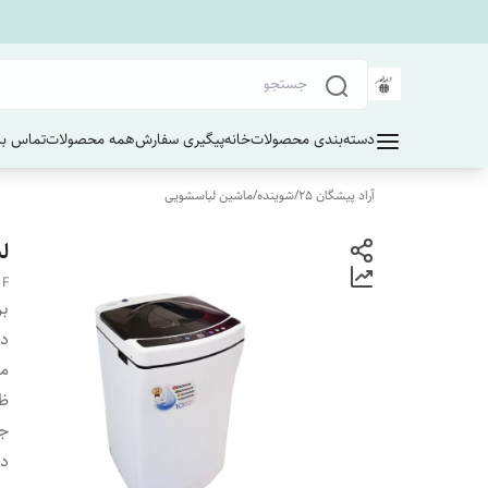
دسته‌بندی محصولات
خانه
پیگیری سفارش
همه محصولات
تماس با 
آراد پیشگان 25
/
شوینده
/
ماشین لباسشویی
لب
 F
بر
دس
ما
ظر
جن
دارای