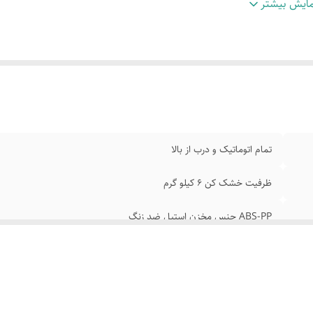
مان شست شوی مناسب
:
با برنامه زمان خشک کن ۷ دقیقه جابه جایی راحت
ایش بیشتر
اد محصول CM 47*52*87
:
وزن ماشین لباسشویی ۲۴۵ کیلو گرم قابلیت تنظیم
بلیت تنظیم آب لباسشویی
:
دارای صفحه نمایش LED و دارای عیب یاب هوشمند
تور شست و شو
:
۱۴۰۰دور در دقیقه و موتورخشک کن ۱۴۰۰ دور در دقیقه
بلیت اضافه کردن
:
البسه در حین شست و شو دارای پمپ تخلیه وفیلترپرزگی
رای قفل کودک میباشد
:
دارای سیستم خشک کن با قابلیت بالانس البسه ک
ستم پروانه حباب ساز
:
بسیار کم مصرف و سوییچ ایمنی هنگام بازکردن در
تمام اتوماتیک و درب از بالا
ظرفیت خشک کن ۶ کیلو گرم
ABS-PP جنس مخزن استیل ضد زنگ
شسشت و شوی اصلی و ۷ عدد برنامه فرعی
با برنامه زمان خشک کن ۷ دقیقه جابه جایی راحت