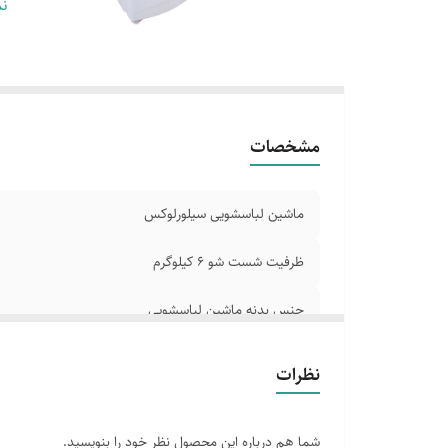
ز
نم
ابع
قا
مو
قا
دا
مشخصات
سی
ماشین لباسشویی سیلورلوکس
ظرفیت شست شو ۶ کیلوگرم
جنس بدنه ماشین لباسشویی
دارای ۶ عدد برنامهای
نظرات
زمان شست شوی مناسب
شما هم درباره این محصول نظر خود را بنویسید.