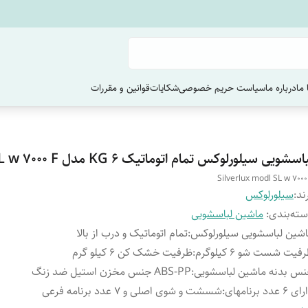
ما
درباره ما
سیاست حریم خصوصی
شکایات
قوانین و مقررات
اسشویی سیلورلوکس تمام اتوماتیک 6 KG مدل SL w 7000 F
Silverlux modl SL w 7000
ند:
سیلورلوکس
ته‌بندی
:
ماشین لباسشویی
شین لباسشویی سیلورلوکس
:
تمام اتوماتیک و درب از بالا
فیت شست شو ۶ کیلوگرم
:
ظرفیت خشک کن ۶ کیلو گرم
س بدنه ماشین لباسشویی
:
ABS-PP جنس مخزن استیل ضد زنگ
 ۶ عدد برنامهای
:
شسشت و شوی اصلی و ۷ عدد برنامه فرعی