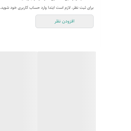
ابعاد محصول CM 47*52*87
برای ثبت نظر، لازم است ابتدا وارد حساب کاربری خود شوید.
قابلیت تنظیم آب لباسشویی
افزودن نظر
موتور شست و شو
قابلیت اضافه کردن
دارای قفل کودک میباشد
سیستم پروانه حباب ساز