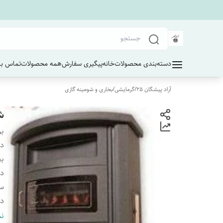
دسته‌بندی محصولات
خانه
پیگیری سفارش
همه محصولات
تماس با 
آراد پیشگان 25
/
گرمایشی
/
بخاری و شومینه گازی
ش
بر
دس
بخ
دا
سن
دا
دارا
نم