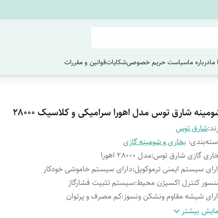
ما
درباره ما
سیاست حریم خصوصی
شکایات
قوانین و مقررات
ومینه شارق توس مدل اهورا سرامیکی و کلاسیک ۲۸۰۰۰
ند:
شارق توس
ته‌بندی
:
بخاری و شومینه گازی
اری گازی شارق توس
:
مدل 28000 اهورا
رای سیستم ایمنی ترموکوپل
:
دارای سیستم خاموشی خودکار
سور کنترل اکسیژن محیط
:
سیستم تثبیت فشارگاز
رای شیشه مقاوم ونشکن ونسوز
:
کم مصرف و پرتوان
ی طول850/عرض 460 میلی متر
:
ارتفاع 870 میلی متر
ایش بیشتر