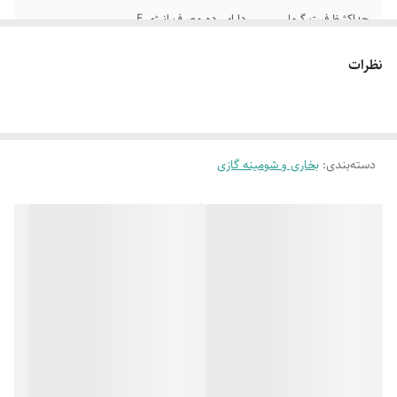
حداکثرظرفیت گرما
دارای رده مصرف انرژی E
دهی 6200
نظرات
نیاز به دودکش
ابزار روشنایی جرقه زن
داردشیشه ایمن
نشکن
دارای سیستم ایمنی
امکان تنظیم شعله بصورت دلخواه
دسته‌بندی
:
بخاری و شومینه گازی
ترموکوپل