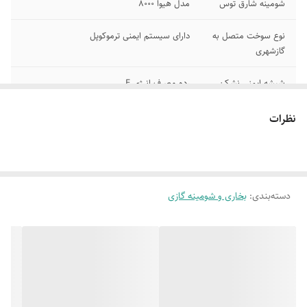
شومینه شارق توس
مدل هیوا 8000
نوع سوخت متصل به
دارای سیستم ایمنی ترموکوپل
گازشهری
شیشه ایمنی نشکن
رده مصرف انرژی E
وابزارروشنایی جرقه
زن
نظرات
دارای طول 540/
ارتفاع 740 میلی متر
عرض میلی متر300
دسته‌بندی
:
بخاری و شومینه گازی