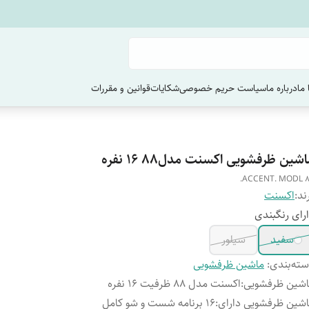
ما
درباره ما
سیاست حریم خصوصی
شکایات
قوانین و مقررات
شین ظرفشویی اکسنت مدل88 16 نفره
ACCENT. MODL 8
ند:
اکسنت
رای رنگبندی
سفید
سیلور
ته‌بندی
:
ماشین ظرفشویی
شین ظرفشویی
:
اکسنت مدل ۸۸ ظرفیت ۱۶ نفره
شین ظرفشویی دارای
:
۱۶ برنامه شست و شو کامل