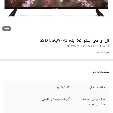
ال ای دی اسنوا ۶۵ اینچ SSD LSQ700U
SNOWA MODL SSD 65 LSQ700U
برند:
اسنوا
مشخصات
حافظه داخلی
16 گیگابایت
نوع طراحی صفحه
گیرنده دیجیتال داخلی
نمایش تخت