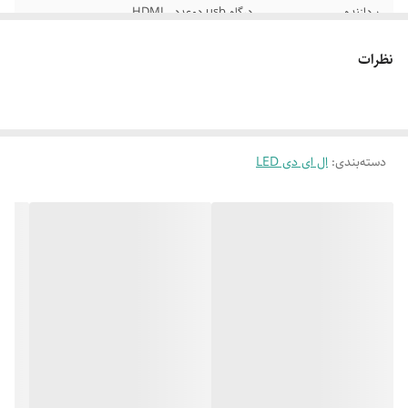
پردازنده
درگاه usb دوعدد , HDMI
چهارهسته-1.5
گیگابایت
نظرات
دارای تکنولوژی HDR
سیستم حرفه ای صدای DBX
10
سیستم خاموشی
مرورگر اینترنت- کنترل موس دار
دسته‌بندی
:
ال ای دی LED
خودکار
دارای سیستم
مجهز به سیستم قفل کودک
خاموشی خودکار
کیفیت تصویر 4k
اتصال به وای فای /USB/HDMI
UHD