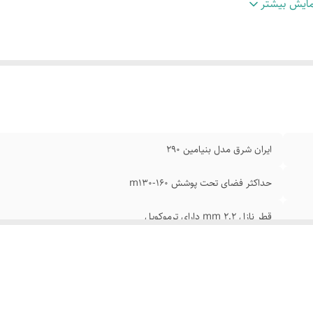
هز به سیستم ایمنی ترموکوپل
:
مجهز به ترموسوییچ
ایش بیشتر
رای شیشه ایمن نشکن
:
نیاز به دودکش دارد
ایران شرق مدل بنیامین ۲۹۰
حداکثر فضای تحت پوشش m130-160
قطر نازل mm 2.2 دارای ترموکوپل
گارونر تنظیم فشار دارد
مجهز به ترموسوییچ