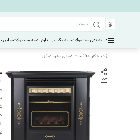
دسته‌بندی محصولات
خانه
پیگیری سفارش
همه محصولات
تماس با 
آراد پیشگان 25
/
گرمایشی
/
بخاری و شومینه گازی
بخ
CH
بر
دس
شو
حد
را
نو