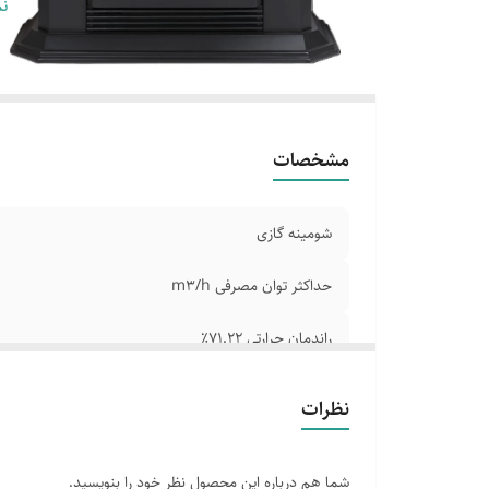
مج
نم
دا
مشخصات
شومینه گازی
حداکثر توان مصرفی m3/h
راندمان حرارتی ۷۱.۲۲٪
نوع سوخت گاز طبیعی
نظرات
مجهز به سیستم ایمنی ترموکوپل
شما هم درباره این محصول نظر خود را بنویسید.