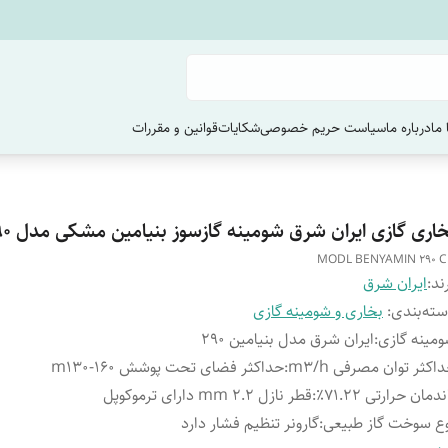
ما
درباره ما
سیاست حریم خصوصی
شکایات
قوانین و مقررات
اری گازی ایران شرق شومینه گازسوز بنیامین مشکی مدل CH ۲۹۰
MODL BENYAMIN 290 
ند:
ایران شرق
ته‌بندی
:
بخاری و شومینه گازی
مینه گازی
:
ایران شرق مدل بنیامین ۲۹۰
اکثر توان مصرفی m3/h
:
حداکثر فضای تحت پوشش m130-160
ندمان حرارتی ۷۱.۲۲٪
:
قطر نازل mm 2.2 دارای ترموکوپل
ع سوخت گاز طبیعی
:
گارونر تنظیم فشار دارد