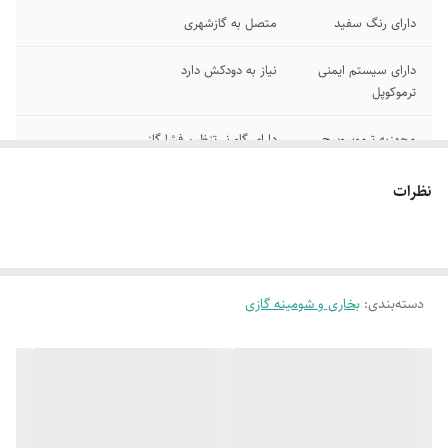
دارای رنگ سفید
متصل به گازشهری
دارای سیستم ایمنی
نیاز به دودکش دارد
ترموکوپل
مجهزبه ترموسوییچ
دارای گاورنر تنظیم فشارگاز
قطر دودکش 10
راندمان حرارتی 6400 کیلوکالری
نظرات
نوع شیرکنترل تمام
ابزار روشنایی جرقه زن
اتوماتیک
رده مصرف انرژی E
سیستم ایمنی خاموشی خودکار
دسته‌بندی
:
بخاری و شومینه گازی
قابلیت نصب زمینی
ابعاد 400× 850