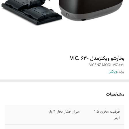
بخارشو ویکنزمدل VIC. 630
ViCENZ MODL VIC 630
برند:
ویکنز
مشخصات
ظرفیت مخزن 1.5
میزان فشار بخار 4 بار
لیتر