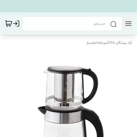
آراد پیشگان 25
/
آشپزخانه
/
چایساز