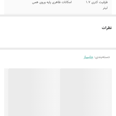
ظرفیت کتری 1.7
امکانات ظاهری پایه وروی همی
لیتر
دارای محفظه جمع
دارای سیستم ایمنی خاموشی خودکار
آوری سیم برق
نظرات
مجهز به امکانات گرم
جنس بدنه کتری و قوری پیرکس
نگهدارنده نوشیدنی
دسته‌بندی
:
چایساز